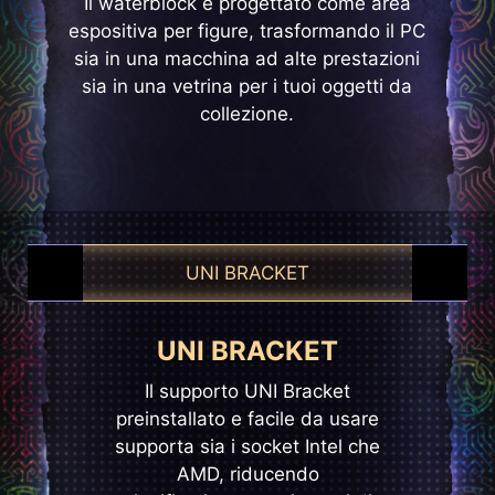
Il waterblock è progettato come area
espositiva per figure, trasformando il PC
sia in una macchina ad alte prestazioni
sia in una vetrina per i tuoi oggetti da
collezione.
UNI BRACKET
EZ CONN-DESIGN
UNI BRACKET
EZ CONNECT
Le ventole preinstallate utilizzano
L’esclusivo header JAF_1 di MSI
Il supporto UNI Bracket
connettori a catena nascosti per
preinstallato e facile da usare
apre nuove possibilità per gli
supporta sia i socket Intel che
appassionati di DIY. L’header
tenere i cavi fuori dalla vista,
creando una configurazione pulita
dedicato JAF_1 può essere
AMD, riducendo