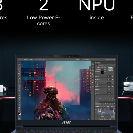
8
2
NPU
res
Low Power E-
inside
cores