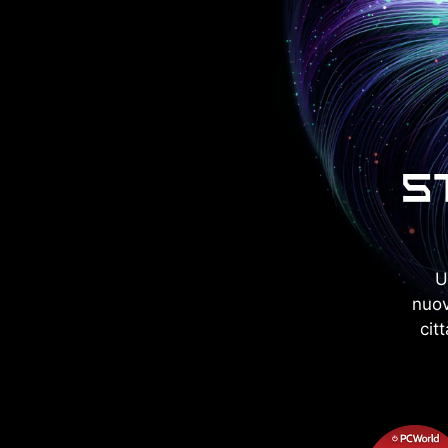
U
nuov
cit