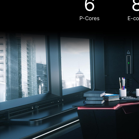
6
P-Cores
E-co