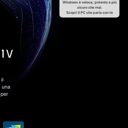
Windows è veloce, potente e più
sicuro che mai.
Scopri il PC che parla con te
il
n una
 per