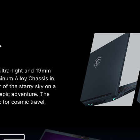
.
ultra-light and 19mm
inum Alloy Chassis in
r of the starry sky on a
f epic adventure. The
for cosmic travel,