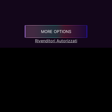
0IT
Raider GE68HX 13VG-23
MORE OPTIONS
Rivenditori Autorizzati