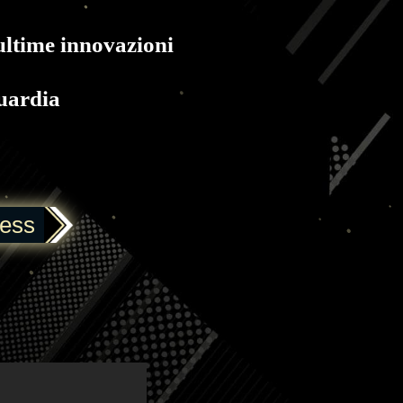
 ultime innovazioni
guardia
ress