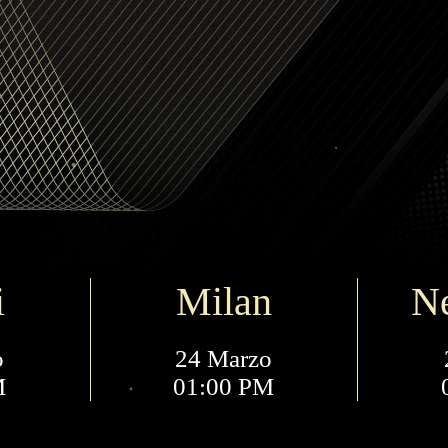
i
Milan
N
o
24 Marzo
M
01:00 PM