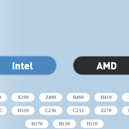
Intel
AMD
0
X299
Z490
B460
H410
C
H310
C236
C232
Z270
H170
B150
H110