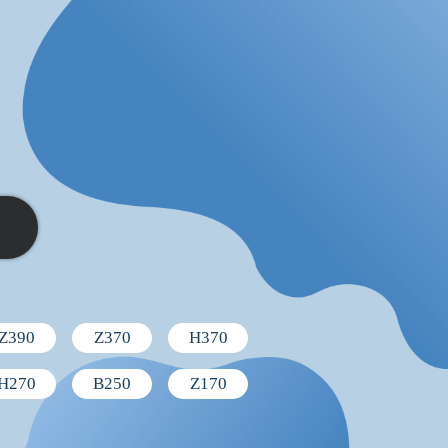
Z390
Z370
H370
H270
B250
Z170