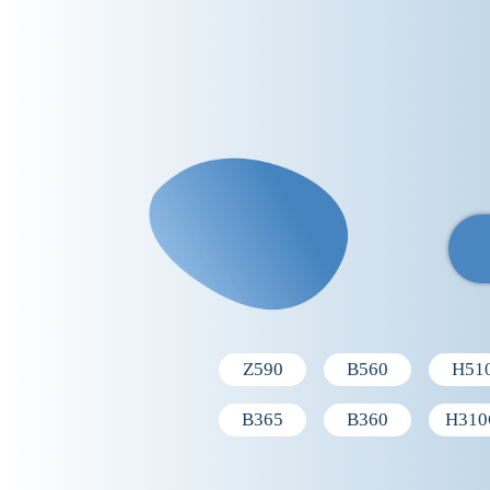
Z590
B560
H51
B365
B360
H310