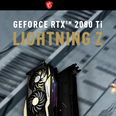
GEFORCE RTX
2080 Ti
TM
LIGHTNING Z