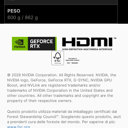
PESO
600 g / 862 g
© 2026 NVIDIA Corporation. All Rights Reserved. NVIDIA, the
NVIDIA logo, GeForce, GeForce RTX, G-SYNC, NVIDIA GPU
Boost, and NVLink are registered trademarks and/or
trademarks of NVIDIA Corporation in the United States and
other countries. All other trademarks and copyright are the
property of their respective owners.
Questo prodotto utilizza materiali da imballaggio certificati dal
Forest Stewardship Council™. Scegliendo questo prodotto, aiuti
a prenderti cura delle foreste del mondo. Per saperne di più:
www.fsc.org