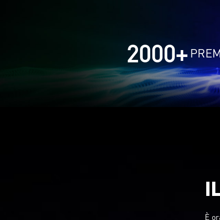
2000
+
PREM
I
È or