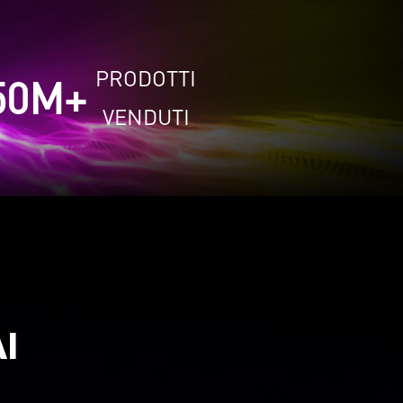
PRODOTTI
50
M+
VENDUTI
I
i