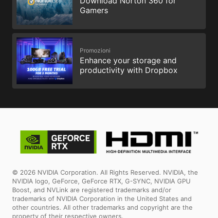
Download Norton 360 for
Gamers
Promozioni
Enhance your storage and
productivity with Dropbox
© 2026 NVIDIA Corporation. All Rights Reserved. NVIDIA, the
NVIDIA logo, GeForce, GeForce RTX, G-SYNC, NVIDIA GPU
Boost, and NVLink are registered trademarks and/or
trademarks of NVIDIA Corporation in the United States and
other countries. All other trademarks and copyright are the
property of their respective owners.