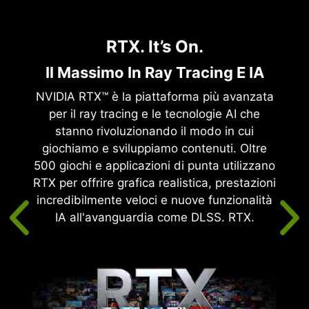
RTX. It’s On.
Ar
Il Massimo In Ray Tracing E IA
aggio
NVIDIA RTX™ è la piattaforma più avanzata
ra la
per il ray tracing e le tecnologie AI che
ce RTX
stanno rivoluzionando il modo in cui
s con
giochiamo e sviluppiamo contenuti. Oltre
mente,
500 giochi e applicazioni di punta utilizzano
 la
RTX per offrire grafica realistica, prestazioni
un
incredibilmente veloci e nuove funzionalità
er
IA all'avanguardia come DLSS. RTX.
del
 >