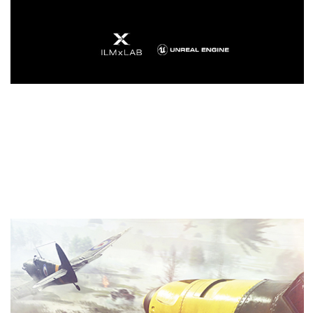
Ray-Tracing in tempo reale
Il Ray-Tracing è la soluzione definitiva per
l'illuminazione, i riflessi e le ombre realistici, offrendo
un livello di realismo ben oltre ciò che è possibile avere
utilizzando le tradizionali tecniche di rendering. NVIDIA
Turing ™ è la prima GPU in grado di eseguire il ray
tracing in tempo reale.