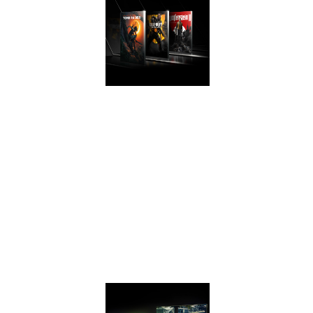
PERFORMANCE
INCREDIBILI
Preparati al gioco
con prestazioni che
combattono con la
GeForce GTX 1070
sugli ultimi giochi
con la GeForce
GTX 1660 Ti.