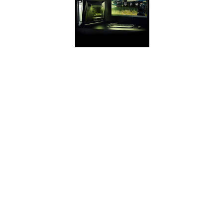
ESPERIENZA
GEFORCE
Cattura e condividi
video, screenshot e
livestream con gli
amici. Tieni
aggiornati i tuoi
driver GeForce. E
ottimizza le tue
impostazioni di
gioco. GeForce
Experience ™ ti