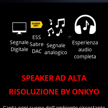
ESS
Segnale
Esperienza
Sabre
Segnale
Digitale
audio
DAC
analogico
completa
SPEAKER AD ALTA
RISOLUZIONE BY ONKYO
Capta ogni suono dell'ambiente circostante