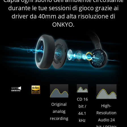
durante le tue sessioni di gioco grazie ai
driver da 40mm ad alta risoluzione di
ONKYO.
CD 16
Original
High-
bit /
analog
Resolution
44.1
recording
Audio 24
kHz
bit / 96kHz