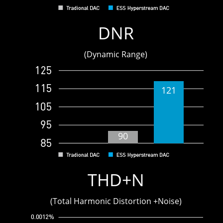
9
DNR
(Dynamic Range)
121
90
THD+N
(Total Harmonic Distortion +Noise)