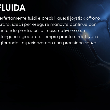
FLUIDA
fettamente fluidi e precisi, questi joystick offrono
curato, ideali per eseguire manovre continue con
rantendo prestazioni al massimo livello e un
tengono il giocatore sempre pronto e reattivo in
igliorando l’esperienza con una precisione senza