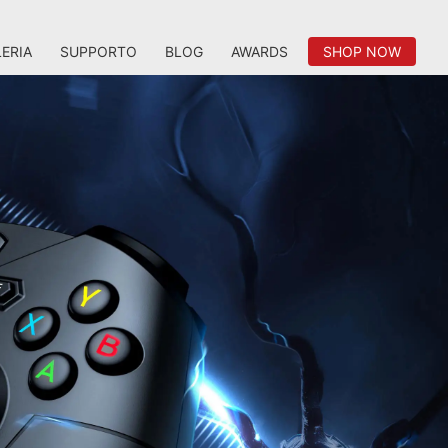
ERIA
SUPPORTO
BLOG
AWARDS
SHOP NOW