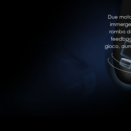
Due motor
immergend
rombo del
feedback
gioco, aum