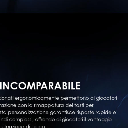
INCOMPARABILE
sizionati ergonomicamente permettono ai giocatori
urazione con la rimappatura dei tasti per
sta personalizzazione garantisce risposte rapide e
ndi complessi, offrendo ai giocatori il vantaggio
situazione di gioco.