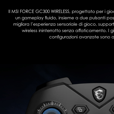
Il MSI FORCE GC300 WIRELESS, progettato per i giocat
un gameplay fluido, insieme a due pulsanti post
migliora l’esperienza sensoriale di gioco, supp
wireless ininterrotto senza affaticamento. I g
configurazioni avanzate sono ab