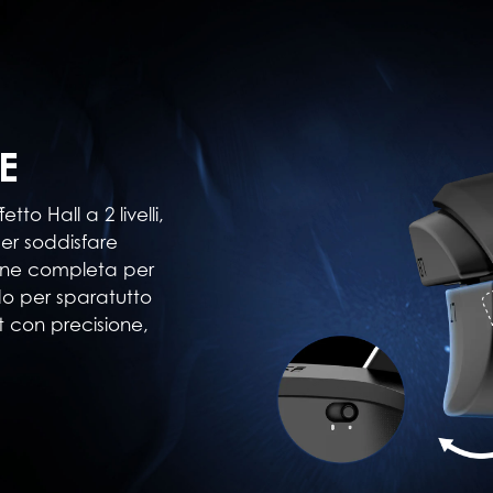
E
tto Hall a 2 livelli,
er soddisfare
zione completa per
do per sparatutto
put con precisione,