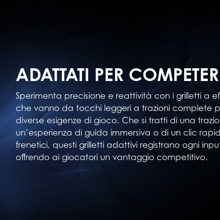
ADATTATI PER COMPETER
Sperimenta precisione e reattività con i grilletti a effe
che vanno da tocchi leggeri a trazioni complete p
diverse esigenze di gioco. Che si tratti di una tra
un’esperienza di guida immersiva o di un clic rapi
frenetici, questi grilletti adattivi registrano ogni in
offrendo ai giocatori un vantaggio competitivo.