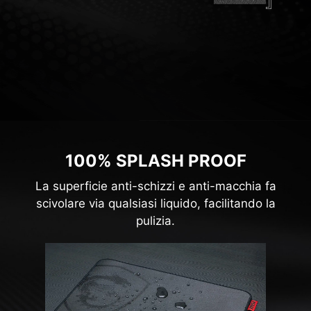
ANTISCIVOLO
Una base in gomma antiscivolo
e ammortizzante aiuta a
mantenere la posizione durante
le partite e garantisce un
tappetino più duraturo.
100% SPLASH PROOF
La superficie anti-schizzi e anti-macchia fa
scivolare via qualsiasi liquido, facilitando la
pulizia.