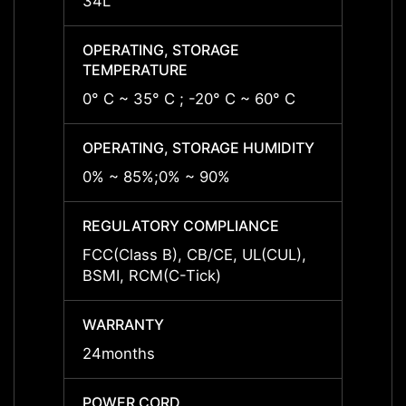
34L
34L
OPERATING, STORAGE
OPERA
TEMPERATURE
TEMP
0° C ~ 35° C ; -20° C ~ 60° C
0° C ~
OPERATING, STORAGE HUMIDITY
OPERA
0% ~ 85%;0% ~ 90%
0% ~ 
REGULATORY COMPLIANCE
REGU
FCC(Class B), CB/CE, UL(CUL),
FCC(C
BSMI, RCM(C-Tick)
BSMI,
WARRANTY
WARR
24months
24mon
POWER CORD
POWE