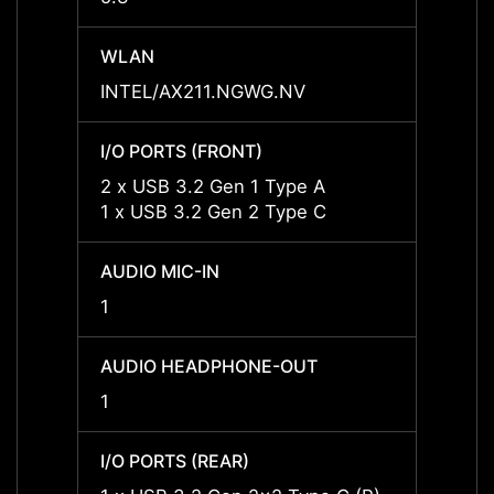
WLAN
WLAN
INTEL/AX211.NGWG.NV
INTEL
I/O PORTS (FRONT)
I/O P
2 x USB 3.2 Gen 1 Type A
2 x U
1 x USB 3.2 Gen 2 Type C
1 x U
AUDIO MIC-IN
AUDIO
1
1
AUDIO HEADPHONE-OUT
AUDI
1
1
I/O PORTS (REAR)
I/O P