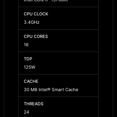
CPU CLOCK
CPU 
3.4GHz
3.0GH
CPU CORES
CPU 
16
24
TDP
TDP
125W
125W
CACHE
CACH
30 MB Intel® Smart Cache
36 MB
THREADS
THRE
24
32