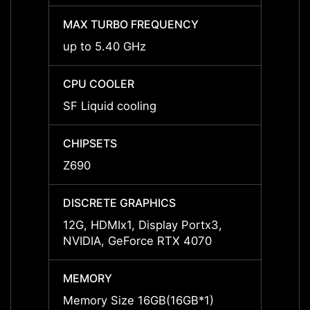
MAX TURBO FREQUENCY
MAX 
up to 5.40 GHz
up to
CPU COOLER
CPU 
SF Liquid cooling
Liquid
CHIPSETS
CHIPS
Z690
Z690
DISCRETE GRAPHICS
DISCR
12G, HDMIx1, Display Portx3,
24G, H
NVIDIA, GeForce RTX 4070
NVIDI
MEMORY
MEMO
Memory Size 16GB(16GB*1)
Memor