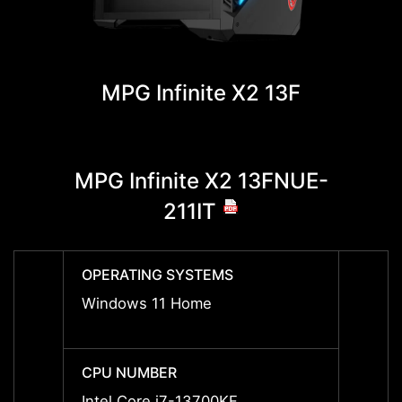
MPG Infinite X2 13F
MPG Infinite X2 13FNUE-
MPG 
211IT
OPERATING SYSTEMS
OPERA
Windows 11 Home
Windo
CPU NUMBER
CPU 
Intel Core i7-13700KF
Intel 