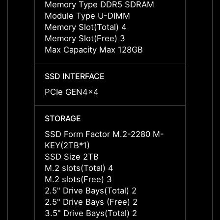
Memory Type DDR5 SDRAM
Memo
Module Type U-DIMM
Modul
Memory Slot(Total) 4
Memor
Memory Slot(Free) 3
Memor
Max Capacity Max 128GB
Max C
SSD INTERFACE
SSD I
PCIe GEN4x4
PCIe 
STORAGE
STOR
SSD Form Factor M.2-2280 M-
SSD F
KEY(2TB*1)
KEY(2
SSD Size 2TB
SSD S
M.2 slots(Total) 4
M.2 sl
M.2 slots(Free) 3
M.2 sl
2.5" Drive Bays(Total) 2
2.5" D
2.5" Drive Bays (Free) 2
2.5" D
3.5" Drive Bays(Total) 2
3.5" D