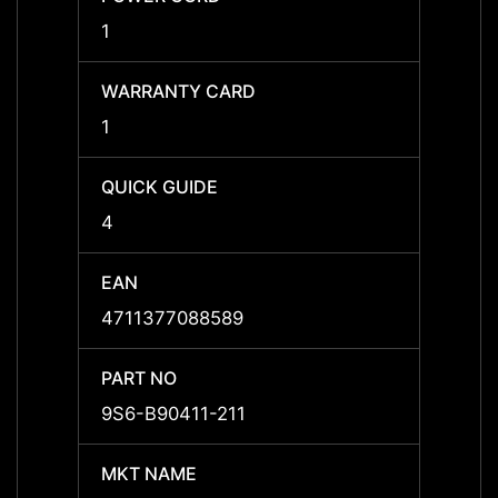
1
1
WARRANTY CARD
WARR
1
1
QUICK GUIDE
QUICK
4
4
EAN
EAN
4711377088589
47113
PART NO
PART 
9S6-B90411-211
9S6-B
MKT NAME
MKT 