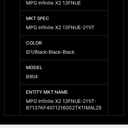
MPG Infinite X2 13FNUE
MPG I
MKT SPEC
MKT 
MPG Infinite X2 13FNUE-211IT
MPG I
COLOR
COLO
ID1/Black-Black-Black
ID1/Bl
MODEL
MODE
B904
B904
ENTITY MKT NAME
ENTIT
MPG Infinite X2 13FNUE-211IT-
MPG I
B7137KF4071216GS2TX11MALZ9
B913