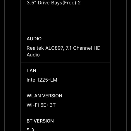
3.5" Drive Bays(Free) 2
3.5" D
AUDIO
AUDI
Realtek ALC897, 7.1 Channel HD
Realt
Audio
Audio
LAN
LAN
Intel I225-LM
Intel 
WLAN VERSION
WLAN
Wi-Fi 6E+BT
Wi-Fi
BT VERSION
BT VE
5.3
5.3