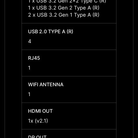
1 x USB 3.2 Gen 2x2 Type C (R)
1 x U
1 x USB 3.2 Gen 2 Type A (R)
1 x US
2 x USB 3.2 Gen 1 Type A (R)
2 x US
USB 2.0 TYPE A (R)
USB 2.
4
4
RJ45
RJ45
1
1
WIFI ANTENNA
WIFI 
1
1
HDMI OUT
HDMI 
1x (v2.1)
1x (v2
DP OUT
DP OU