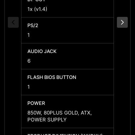
1x (v1.4)
1x (v1
PS/2
PS/2
1
1
AUDIO JACK
AUDIO
6
6
FLASH BIOS BUTTON
FLASH
1
1
POWER
POWE
850W, 80PLUS GOLD, ATX,
1000W
POWER SUPPLY
POWE