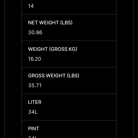
14
14
NET WEIGHT (LBS)
NET W
30.86
30.86
WEIGHT (GROSS KG)
WEIGH
16.20
16.20
GROSS WEIGHT (LBS)
GROSS
35.71
35.71
LITER
LITER
34L
34L
PINT
PINT