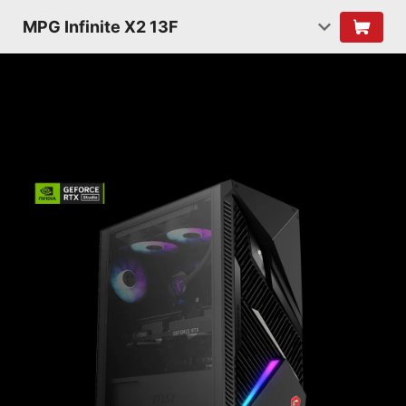
MPG Infinite X2 13F