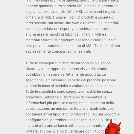
I nomi e i loghi MSI, MSI gaming, dragon e dragon shield,
nonché qualsiasi altro servizio MSI o nome di prodotto o
logo visualizzato sul sito Web MSI, sono marchi registrati
o marchi di MSI. I nomi e i loghi di prodotti e società di
terzi mostrati sul nostro sito Web e utilizzati nei materiali
sono di proprietà dei rispettivi proprietari e possono
anche essere marchi di fabbrica. I marchi MSI e i
materiali protetti da copyright possono essere utilizzati
solo previa autorizzazione scritta di MSI. Tutti i diritti non
espressamente concessi sono riservati.
Tutte le immagini e le descrizioni sono solo a scopo
illustrativo. La rappresentazione visiva dei prodotti
potrebbe non essere perfettamente accurata. Le
specifiche, le funzioni e l'aspetto del prodotto possono
variare in base al modello e variano da paese a paese.
Tutte le specifiche sono soggette a modifiche senza
preavviso. Sebbene ci sforziamo di presentare le
informazioni più precise e complete al momento della
pubblicazione, un numero limitato di articoli potrebbe
contenere errori tipografici o fotografici. Alcuni prodotti e
configurazioni potrebbero non essere disponibili in tutti i
mercati o l'orario di lancio differisce. Le forniture sono
limitate. Ti consigliamo di verificare con il tuo fornitore