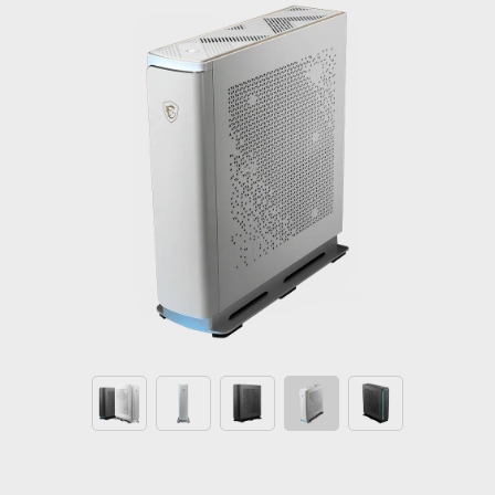
th
Creator P100A 12
Windows 11 Home
- MSI consiglia Windows 11 Pro per le aziende
Fino alla dodicesima generazione di processori
®
™
Intel
Core
i7
®
L'ultima scheda grafica MSI GeForce
RTX
La memoria a doppio canale con DDR4 offre le
anteprime in tempo reale più fluide e veloci
Wi-Fi 6E (Opzionale) pone maggiore enfasi sulla
sicurezza della trasmissione con velocità fino a
2,4 Gbps