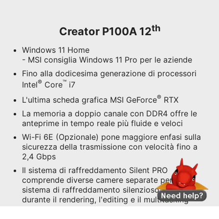
Il sistema di raffreddamento Silent PRO
comprende diverse camere separate per un
sistema di raffreddamento silenzioso e potente
durante il rendering, l'editing e il multitasking
Supporta 2 SSD PCI-e M.2 con 2 memorie di
massa SATA da 2,5".
Supporta l'esperienza di creazione di 5K2K
Qualità audio professionale potenziata da Audio
Boost
Design facile da aggiornare
Software esclusivo: MSI Center, Productivity
Intelligence e Creator OSD
MSI Center offre prestazioni straordinarie per le
applicazioni dei creators
10.36 litri di dimensioni, il PC desktop più
compatto per i creatori
CONFIGURAZIONI