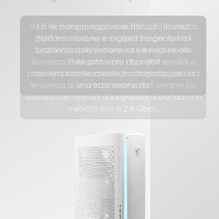
Crea attraverso il 2.5G LAN
Lavori su NAS? Connetti e trasferisci
rapidamente i dati su una rete con la
LAN Ethernet da 2,5 Gbps ad alta
larghezza di banda e bassa latenza.
Integrato con l'esclusivo MSI LAN
Manager, dà priorità alle applicazioni
sensibili alla latenza e ti consente di