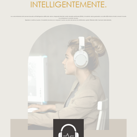
Qualità audio professionale
Solo la qualità del
suono più pura
accettata
Alimentato da Audio Boost
Processore audio ad alta definizione dedicato