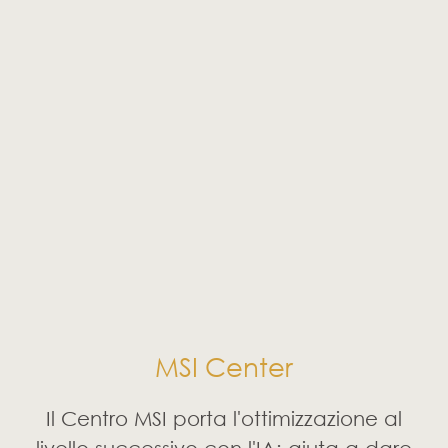
MSI Center
Il Centro MSI porta l'ottimizzazione al
livello successivo con l'IA; aiuta a dare
priorità e allocare le risorse a tua
disposizione per accelerare le prestazioni
di quei software con cui lavori ogni
giorno.
Ti aiuta anche a trovare le foto o i
materiali con Tag e porta l'esperienza
più efficiente per i tuoi lavori quotidiani.
* L'interfaccia e la funzionalità potrebbero
differire a causa del cambio di versione.