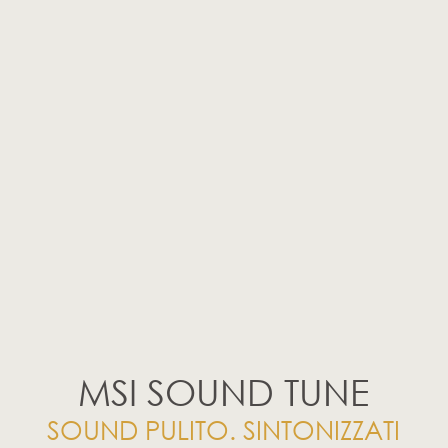
MSI SOUND TUNE
SOUND PULITO. SINTONIZZATI
INTELLIGENTEMENTE.
La cancellazione del rumore basata sull'intelligenza artificiale viene sviluppata tramite la rete neurale profonda (DNN), il modello viene generato con oltre 500 milioni di dati, simula il modo
in cui funziona il cervello umano.
Quando si sente un suono, il modello riconosce e separa il suono vocale dai rumori di sottofondo; quindi, filtrando tutto il rumore indesiderato.