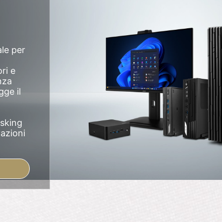
ale per
ri e
nza
gge il
asking
vazioni