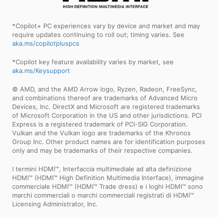
*Copilot+ PC experiences vary by device and market and may
require updates continuing to roll out; timing varies. See
aka.ms/copilotpluspcs
*Copilot key feature availability varies by market, see
aka.ms/Keysupport
© AMD, and the AMD Arrow logo, Ryzen, Radeon, FreeSync,
and combinations thereof are trademarks of Advanced Micro
Devices, Inc. DirectX and Microsoft are registered trademarks
of Microsoft Corporation in the US and other jurisdictions. PCI
Express is a registered trademark of PCI-SIG Corporation.
Vulkan and the Vulkan logo are trademarks of the Khronos
Group Inc. Other product names are for identification purposes
only and may be trademarks of their respective companies.
I termini HDMI™, Interfaccia multimediale ad alta definizione
HDMI™ (HDMI™ High Definition Multimedia Interface), immagine
commerciale HDMI™ (HDMI™ Trade dress) e i loghi HDMI™ sono
marchi commerciali o marchi commerciali registrati di HDMI™
Licensing Administrator, Inc.