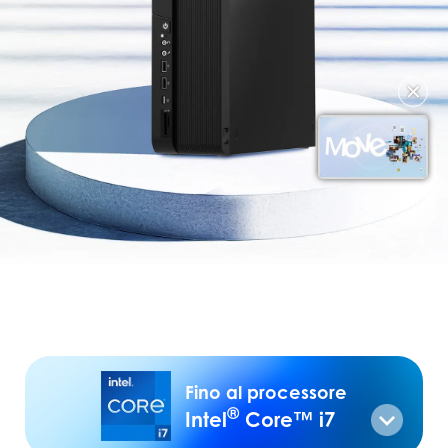
✕
Fino al processore
®
Intel
Core™ i7