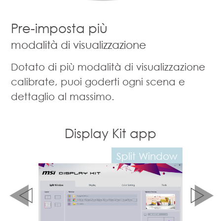
Pre-imposta più
modalità di visualizzazione
Dotato di più modalità di visualizzazione
calibrate, puoi goderti ogni scena e
dettaglio al massimo.
splay Kit app
Display Kit app
Split Window
Color Mode Set