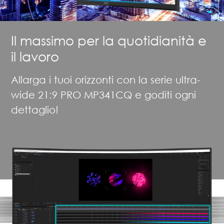
Il massimo per la quotidianità e
il lavoro
Allarga i tuoi orizzonti con la serie ultra-
wide 21:9 PRO MP341CQ e goditi ogni
dettaglio!