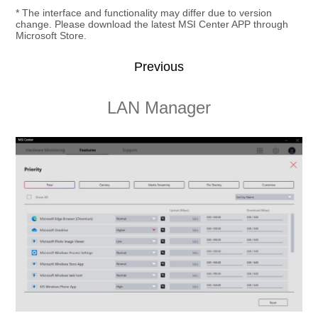
* The interface and functionality may differ due to version
change. Please download the latest MSI Center APP through
Microsoft Store.
Previous
Smart Image Finder
LAN Manager
Smart Priority
Sound Tune