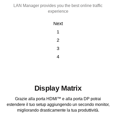
Easily organize and find your pictures with Smart Image
Eliminate the external noise while attending online
LAN Manager provides you the best online traffic
Prioritize your work with Smart Priority
conference call
experience
Finder
Next
1
2
3
4
Display Matrix
Grazie alla porta HDMI™ e alla porta DP potrai
estendere il tuo setup aggiungendo un secondo monitor,
migliorando drasticamente la tua produttività.