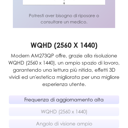
Potresti aver bisogno di riposare o
Potresti aver bisogno di riposare o
consultare un medico.
consultare un medico.
TO
WQHD (2560 X 1440)
Modern AM273QP offre, grazie alla risoluzione
WQHD (2560 x 1440), un ampio spazio di lavoro,
p
garantendo una lettura più nitida, effetti 3D
vividi ed un'estetica migliorata per una migliore
esperienza utente.
Frequenza di aggiornamento alta
WQHD (2560 x 1440)
Angolo di visione ampio