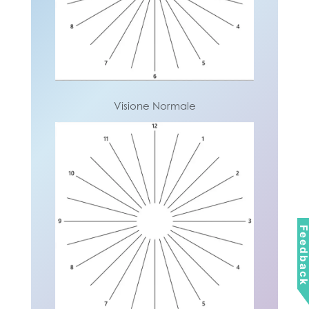
Visione Normale
Visione Normale
Feedbac