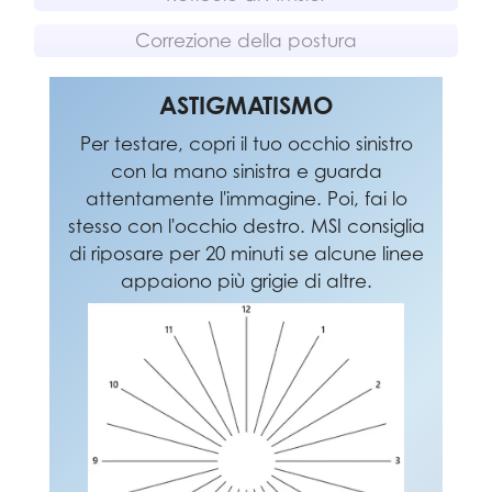
Correzione della postura
CORREZIONE DELLA POSTURA
RETICOLO DI AMSLER
ASTIGMATISMO
MSI consiglia di riposare per 20 minuti se
Per testare, copri il tuo occhio sinistro
MSI consiglia di sedersi dritto e di
alcune delle linee della griglia appaiono
regolare la posizione degli occhi a un
con la mano sinistra e guarda
nono del bordo superiore dello schermo.
ondulate, sfocate o distorte; oppure se
attentamente l'immagine. Poi, fai lo
stesso con l'occhio destro. MSI consiglia
Una buona postura da seduti può
alcune caselle della griglia non
di riposare per 20 minuti se alcune linee
prevenire efficacemente il dolore al
sembrano quadrate o della stessa
appaiono più grigie di altre.
collo e alle spalle.
dimensione.