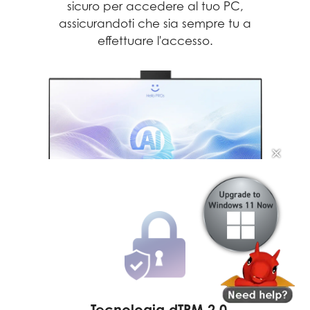
 e
sicuro per accedere al tuo PC,
g
assicurandoti che sia sempre tu a
effettuare l'accesso.
✕
Tecnologia dTPM 2.0