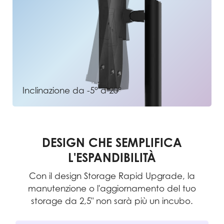
Inclinazione da -5° a 20°
DESIGN CHE SEMPLIFICA
T
L'ESPANDIBILITÀ
Mo
a
T
Con il design Storage Rapid Upgrade, la
mo
manutenzione o l'aggiornamento del tuo
ac
storage da 2,5" non sarà più un incubo.